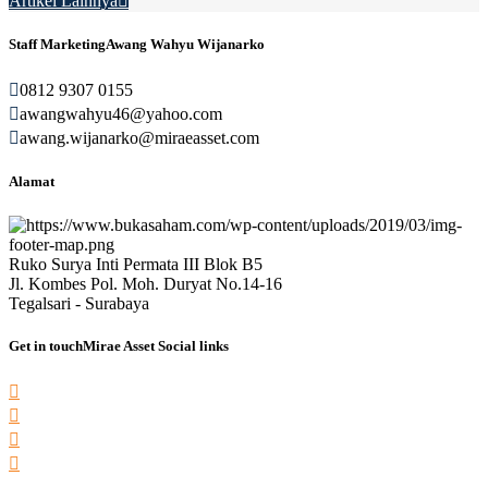
Artikel Lainnya
Staff Marketing
Awang Wahyu Wijanarko
0812 9307 0155
awangwahyu46@yahoo.com
awang.wijanarko@miraeasset.com
Alamat
Ruko Surya Inti Permata III Blok B5
Jl. Kombes Pol. Moh. Duryat No.14-16
Tegalsari - Surabaya
Get in touch
Mirae Asset Social links